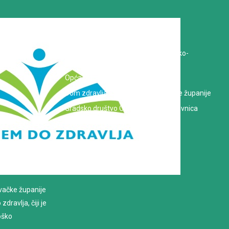
Koprivničko-križevačka županija
Hrvatska Liga protiv raka
Zavod za javno zdravstvo Koprivničko-
križevačke županije
Opća bolnica dr. Tomislav Bardek
Dom zdravlja Koprivničko-križevačke županije
Gradsko društvo Crvenog križa Koprivnica
evačke županije
dravlja, čiji je
loško