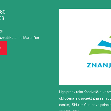
180
03
2H
azvati Katarinu Martinčić)
E
Liga protiv raka Koprivničko-križ
uključena je u projekt Znanjem do z
nositelj: Sirius – Centar za psiho