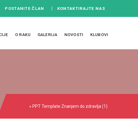
|
|
POSTANITE ČLAN
KONTAKTIRAJTE NAS
CIJE
O RAKU
GALERIJA
NOVOSTI
KLUBOVI
» PPT Template Znanjem do zdravlja (1)