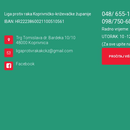
048/ 655-
Liga protiv raka Koprivničko-križevačke županije
098/750-6
IBAN: HR2223860021100510561
Radno vrijeme
:
UTORAK: 10 -1
Trg Tomislava dr. Bardeka 10/10
48000 Koprivnica
(Za sve upite n
ligaprotivrakakckz@gmail.com
PROČITAJ VIŠ
Facebook