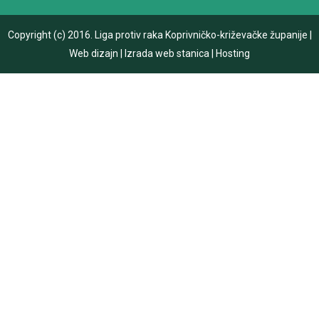
Copyright (c) 2016.
Liga protiv raka Koprivničko-križevačke županije
|
Web dizajn
|
Izrada web stanica
|
Hosting