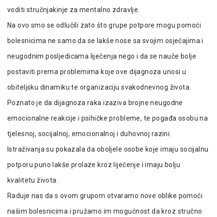
voditi stručnjakinje za mentalno zdravlje.
Na ovo smo se odlučili zato što grupe potpore mogu pomoći
bolesnicima ne samo da se lakše nose sa svojim osjećajima i
neugodnim posljedicama liječenja nego i da se nauče bolje
postaviti prema problemima koje ove dijagnoza unosi u
obiteljsku dinamiku te organizaciju svakodnevnog života.
Poznato je da dijagnoza raka izaziva brojne neugodne
emocionalne reakcije i psihičke probleme, te pogađa osobu na
tjelesnoj, socijalnoj, emocionalnoj i duhovnoj razini.
Istraživanja su pokazala da oboljele osobe koje imaju socijalnu
potporu puno lakše prolaze kroz liječenje i imaju bolju
kvalitetu života.
Raduje nas da s ovom grupom otvaramo nove oblike pomoći
našim bolesnicima i pružamo im mogućnost da kroz stručno