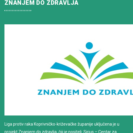
ZNANJEM DO ZDRAVLJA
Liga protiv raka Koprivničko-križevačke županije uključena je u
projekt Znanjem do zdravlja, čiji je nositelj: Sirius – Centar za