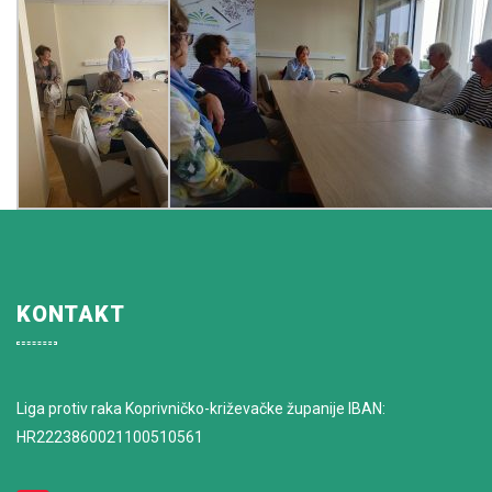
KONTAKT
Liga protiv raka Koprivničko-križevačke županije IBAN:
HR2223860021100510561