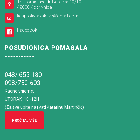
Trg Tomislava dr. Bardeka 10/10
48000 Koprivnica
ligaprotivrakakckz@gmail.com
Facebook
POSUDIONICA POMAGALA
048/ 655-180
098/750-603
Radno vrijeme
:
UTORAK: 10 -12H
(Za sve upite nazvati Katarinu Martinčić)
PROČITAJ VIŠE