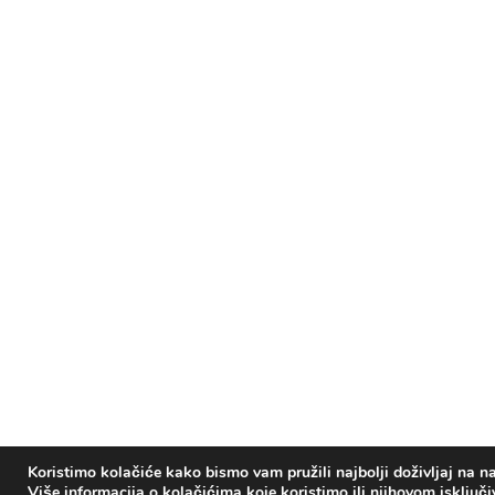
Koristimo kolačiće kako bismo vam pružili najbolji doživljaj na na
Više informacija o kolačićima koje koristimo ili njihovom isključ