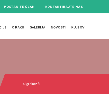
|
|
POSTANITE ČLAN
KONTAKTIRAJTE NAS
CIJE
O RAKU
GALERIJA
NOVOSTI
KLUBOVI
» Igrokaz 8