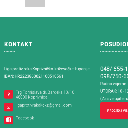
KONTAKT
POSUDIO
048/ 655-
Liga protiv raka Koprivničko-križevačke županije
098/750-6
IBAN: HR2223860021100510561
Radno vrijeme
:
UTORAK: 10 -1
Trg Tomislava dr. Bardeka 10/10
48000 Koprivnica
(Za sve upite n
ligaprotivrakakckz@gmail.com
PROČITAJ VIŠ
Facebook