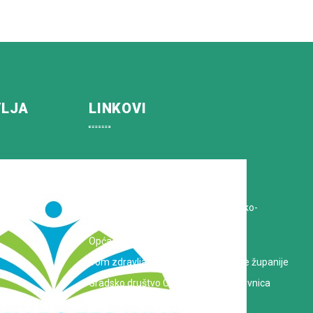
VLJA
LINKOVI
Koprivničko-križevačka županija
Hrvatska Liga protiv raka
Zavod za javno zdravstvo Koprivničko-
križevačke županije
Opća bolnica dr. Tomislav Bardek
Dom zdravlja Koprivničko-križevačke županije
Gradsko društvo Crvenog križa Koprivnica