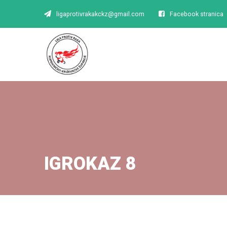
ligaprotivrakakckz@gmail.com
Facebook stranica
IGROKAZ 8