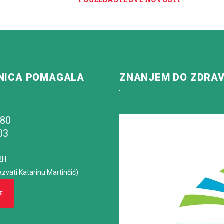
NICA POMAGALA
ZNANJEM DO ZDRA
180
03
2H
azvati Katarinu Martinčić)
E