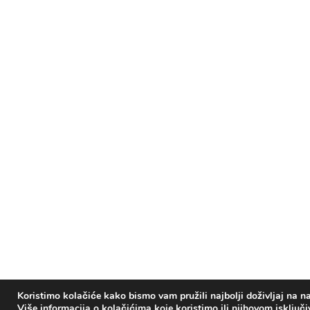
Koristimo kolačiće kako bismo vam pružili najbolji doživljaj na na
Više informacija o kolačićima koje koristimo ili njihovom isključ