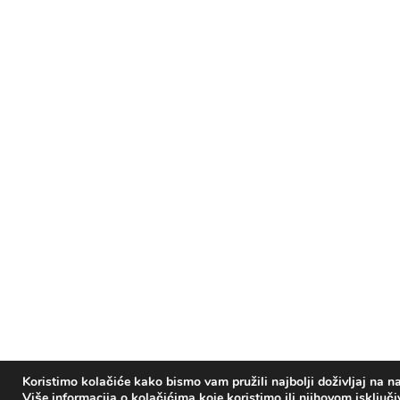
Koristimo kolačiće kako bismo vam pružili najbolji doživljaj na na
Više informacija o kolačićima koje koristimo ili njihovom isključ