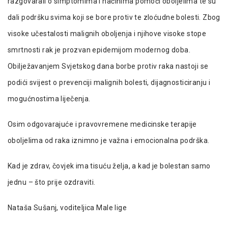
razgovarali o simptomima i načinima pomoći oboljelima te su
dali podršku svima koji se bore protiv te zloćudne bolesti. Zbog
visoke učestalosti malignih oboljenja i njihove visoke stope
smrtnosti rak je prozvan epidemijom modernog doba.
Obilježavanjem Svjetskog dana borbe protiv raka nastoji se
podići svijest o prevenciji malignih bolesti, dijagnosticiranju i
mogućnostima liječenja.
Osim odgovarajuće i pravovremene medicinske terapije
oboljelima od raka iznimno je važna i emocionalna podrška.
Kad je zdrav, čovjek ima tisuću želja, a kad je bolestan samo
jednu – što prije ozdraviti.
Nataša Sušanj, voditeljica Male lige