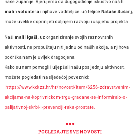
naše županije. Vjerujemo da dugogodišnje iskustvo naših
malih volontera
i njihove voditeljice, učiteljice
Nataše Sušanj
,
može uvelike doprinijeti daljnjem razvoju i uspjehu projekta.
Naši
mali ligaši
,
uz organiziranje svojih raznovrsnih
aktivnosti, ne propuštaju niti jednu od naših akcija, a njihova
podrška nam je uvijek dragocjena.
Kako su nam pomogli i uljepšali našu posljednju aktivnost,
možete pogledati na sljedećoj poveznici:
https://www.kckzz.hr/hr/novosti/item/6256-zdravstvenim-
akcijama-na-koprivnickom-trgu-gradane-se-informiralo-o-
palijativnoj-skrbi-i-prevenciji-raka-prostate.
POGLEDAJTE SVE NOVOSTI