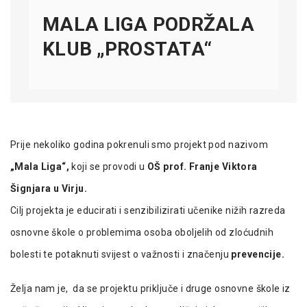
MALA LIGA PODRŽALA
KLUB „PROSTATA“
Prije nekoliko godina pokrenuli smo projekt pod nazivom
„Mala Liga“
,
koji se provodi u
OŠ prof. Franje Viktora
Šignjara u Virju
.
Cilj projekta je educirati i senzibilizirati učenike nižih razreda
osnovne škole o problemima osoba oboljelih od zloćudnih
bolesti te potaknuti svijest o važnosti i značenju
prevencije
.
Želja nam je, da se projektu priključe i druge osnovne škole iz