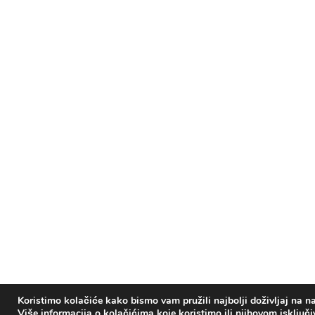
Koristimo kolačiće kako bismo vam pružili najbolji doživljaj na na
Više informacija o kolačićima koje koristimo ili njihovom isključ