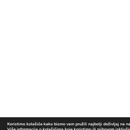
Koristimo kolačiće kako bismo vam pružili najbolji doživljaj na na
Više informacija o kolačićima koje koristimo ili njihovom isključ