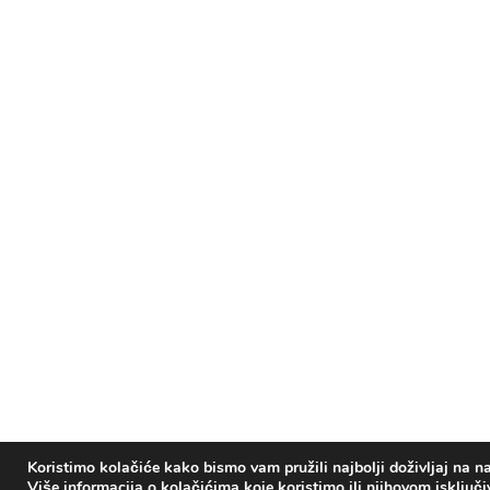
Koristimo kolačiće kako bismo vam pružili najbolji doživljaj na na
Više informacija o kolačićima koje koristimo ili njihovom isključ