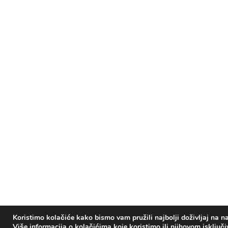
Koristimo kolačiće kako bismo vam pružili najbolji doživljaj na na
Više informacija o kolačićima koje koristimo ili njihovom isključ