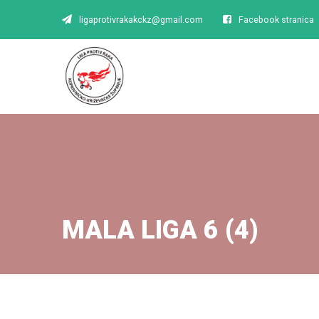
ligaprotivrakakckz@gmail.com
Facebook stranica
MALA LIGA 6 (4)