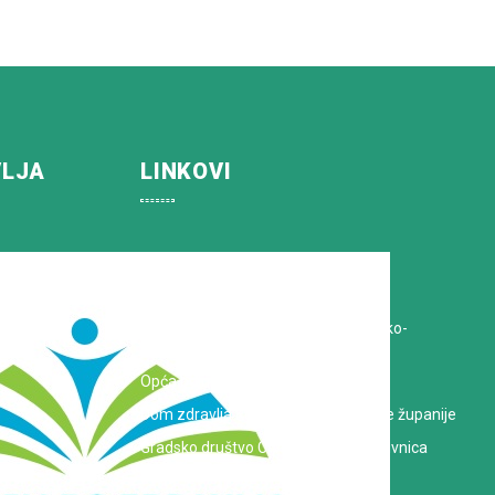
VLJA
LINKOVI
Koprivničko-križevačka županija
Hrvatska Liga protiv raka
Zavod za javno zdravstvo Koprivničko-
križevačke županije
Opća bolnica dr. Tomislav Bardek
Dom zdravlja Koprivničko-križevačke županije
Gradsko društvo Crvenog križa Koprivnica