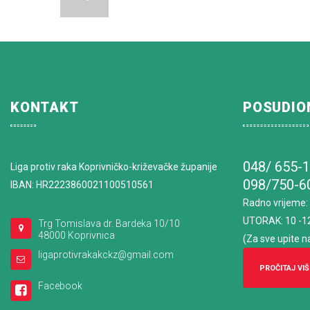
KONTAKT
POSUDIO
048/ 655-
Liga protiv raka Koprivničko-križevačke županije
098/750-6
IBAN: HR2223860021100510561
Radno vrijeme
:
UTORAK: 10 -1
Trg Tomislava dr. Bardeka 10/10
48000 Koprivnica
(Za sve upite n
ligaprotivrakakckz@gmail.com
PROČITAJ VIŠ
Facebook