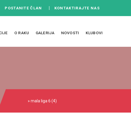
|
|
POSTANITE ČLAN
KONTAKTIRAJTE NAS
CIJE
O RAKU
GALERIJA
NOVOSTI
KLUBOVI
» mala liga 6 (4)