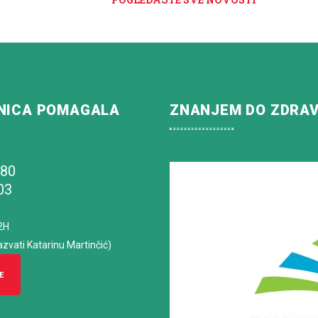
NICA POMAGALA
ZNANJEM DO ZDRA
180
03
2H
azvati Katarinu Martinčić)
E