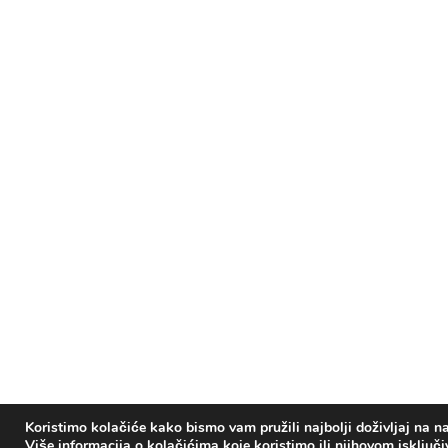
Koristimo kolačiće kako bismo vam pružili najbolji doživljaj na na
Više informacija o kolačićima koje koristimo ili njihovom isključ