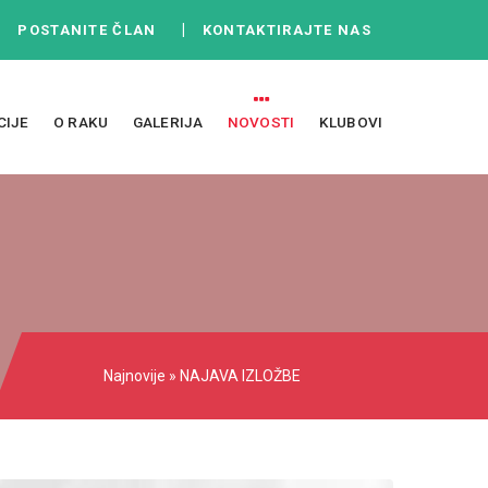
|
|
POSTANITE ČLAN
KONTAKTIRAJTE NAS
CIJE
O RAKU
GALERIJA
NOVOSTI
KLUBOVI
Najnovije
» NAJAVA IZLOŽBE