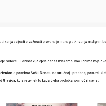
izanja svijesti o važnosti prevencije i ranog otkrivanja malignih
je radove – i onima čija djela danas izlažemo, kao i onima koja ovo
rivnice
, a posebno Saši i Renatu na stručnoj i predanoj postavi izl
ić Glavica,
koja je uvijek tu kada treba podrška, pomoć ili savjet.