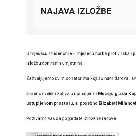
NAJAVA IZLOŽBE
U mjesecu studenome – mjesecu borbe protiv raka i pod
izložbu doniranih umjetnina.
Zahvaljujemo svim donatorima koji su nam darovali svo
Iskrenu i veliku zahvalu upućujemo
Muzeju grada Kop
ustupljenom prostoru, a
posebno
Elizabeti Milanov
Pozivamo vas da pogledate izložene radove.