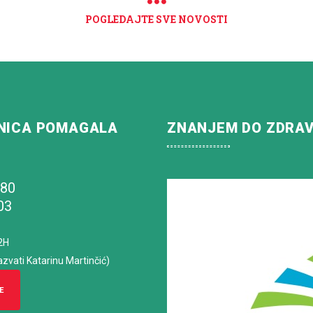
POGLEDAJTE SVE NOVOSTI
NICA POMAGALA
ZNANJEM DO ZDRA
180
03
2H
azvati Katarinu Martinčić)
E