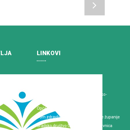
VLJA
LINKOVI
Koprivničko-križevačka županija
Hrvatska Liga protiv raka
Zavod za javno zdravstvo Koprivničko-
križevačke županije
Opća bolnica dr. Tomislav Bardek
Dom zdravlja Koprivničko-križevačke županije
Gradsko društvo Crvenog križa Koprivnica