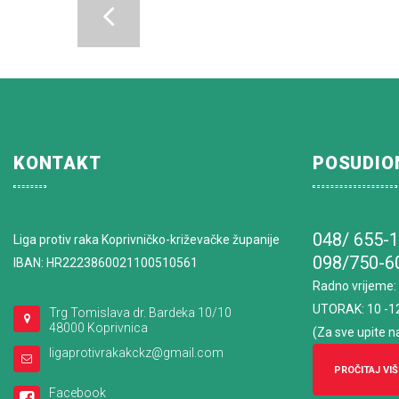
KONTAKT
POSUDIO
048/ 655-
Liga protiv raka Koprivničko-križevačke županije
098/750-6
IBAN: HR2223860021100510561
Radno vrijeme
:
UTORAK: 10 -1
Trg Tomislava dr. Bardeka 10/10
48000 Koprivnica
(Za sve upite n
ligaprotivrakakckz@gmail.com
PROČITAJ VIŠ
Facebook