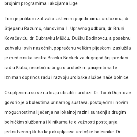
brojnim programima i akcijama Lige.
Tom je prilikom zahvalio aktivnim pojedincima, urolozima, dr.
Stjepanu Razumu, članovima 1. Upravnog odbora, dr. Bruni
Kovačeviću, dr. Dubravku Mišiću, Dušku Bodinovcu, a posebnu
zahvalu i svih nazočnih, popraćenu velikim pljeskom, zaslužila
je medicinska sestra Branka Benkek za dugogodišnji predani
rad u Klubu, nesebičnu brigu o urološkim pacijentima te
izniman doprinos radu i razvoju urološke službe naše bolnice.
Okupljenima su se na kraju obratili i urolozi. Dr. Tonći Dujmović
govorio je o bolestima urinarnog sustava, postojećim i novim
mogućnostima liječenja na lokalnoj razini, suradnji s drugim
bolničkim službama i klinikama te o važnosti postojanja
jedinstvenog kluba koji okuplja sve urološke bolesnike. Dr.