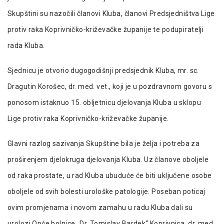
Skupštini su nazočili članovi Kluba, članovi Predsjedništva Lige
protiv raka Koprivničko-križevačke županije te podupiratelji
rada Kluba.
Sjednicu je otvorio dugogodišnji predsjednik Kluba, mr. sc.
Dragutin Korošec, dr. med. vet., koji je u pozdravnom govoru s
ponosom istaknuo 15. obljetnicu djelovanja Kluba u sklopu
Lige protiv raka Koprivničko-križevačke županije.
Glavni razlog sazivanja Skupštine bila je želja i potreba za
proširenjem djelokruga djelovanja Kluba. Uz članove oboljele
od raka prostate, u rad Kluba ubuduće će biti uključene osobe
oboljele od svih bolesti urološke patologije. Poseban poticaj
ovim promjenama i novom zamahu u radu Kluba dali su
urolozi Opće bolnice „Dr. Tomislav Bardek“ Koprivnica, dr. med.