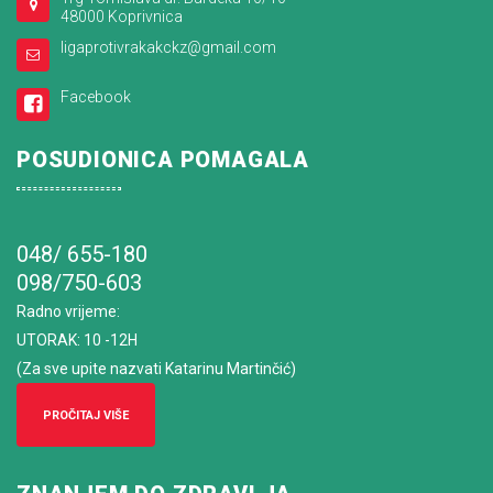
48000 Koprivnica
ligaprotivrakakckz@gmail.com
Facebook
POSUDIONICA POMAGALA
048/ 655-180
098/750-603
Radno vrijeme
:
UTORAK: 10 -12H
(Za sve upite nazvati Katarinu Martinčić)
PROČITAJ VIŠE