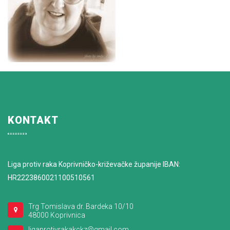
KONTAKT
Liga protiv raka Koprivničko-križevačke županije IBAN:
HR2223860021100510561
Trg Tomislava dr. Bardeka 10/10
48000 Koprivnica
ligaprotivrakakckz@gmail.com