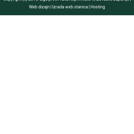
Web dizajn
|
Izrada web stanica
|
Hosting