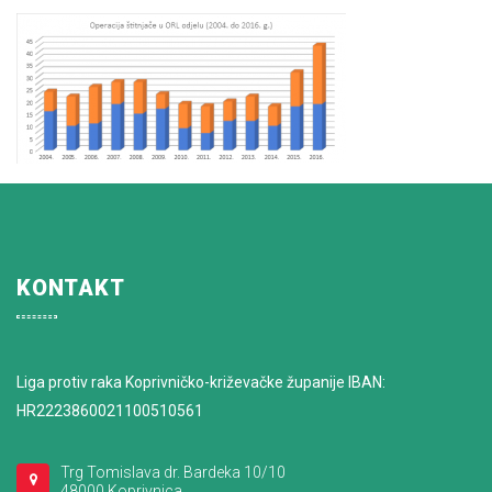
KONTAKT
Liga protiv raka Koprivničko-križevačke županije IBAN:
HR2223860021100510561
Trg Tomislava dr. Bardeka 10/10
48000 Koprivnica