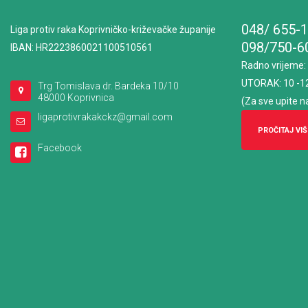
048/ 655-
Liga protiv raka Koprivničko-križevačke županije
098/750-6
IBAN: HR2223860021100510561
Radno vrijeme
:
UTORAK: 10 -1
Trg Tomislava dr. Bardeka 10/10
48000 Koprivnica
(Za sve upite n
ligaprotivrakakckz@gmail.com
PROČITAJ VIŠ
Facebook