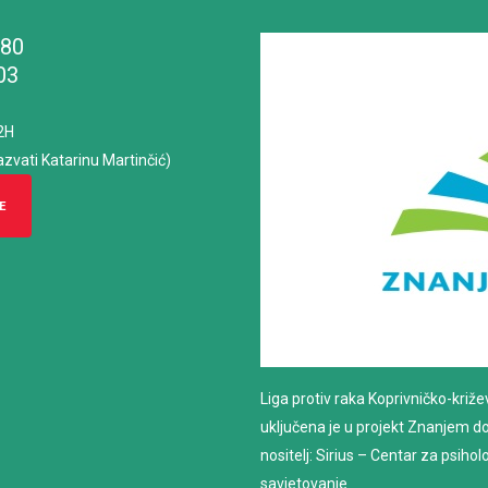
180
03
2H
azvati Katarinu Martinčić)
E
Liga protiv raka Koprivničko-križ
uključena je u projekt Znanjem do z
nositelj: Sirius – Centar za psiho
savjetovanje