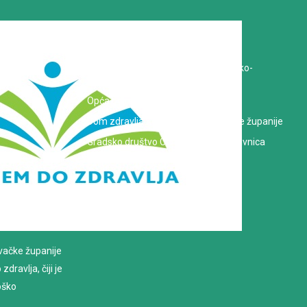
Koprivničko-križevačka županija
Hrvatska Liga protiv raka
Zavod za javno zdravstvo Koprivničko-
križevačke županije
Opća bolnica dr. Tomislav Bardek
Dom zdravlja Koprivničko-križevačke županije
Gradsko društvo Crvenog križa Koprivnica
evačke županije
dravlja, čiji je
loško