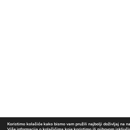
Koristimo kolačiće kako bismo vam pružili najbolji doživljaj na na
Više informacija o kolačićima koje koristimo ili njihovom isključ