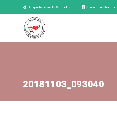
ligaprotivrakakckz@gmail.com
Facebook stranica
20181103_093040