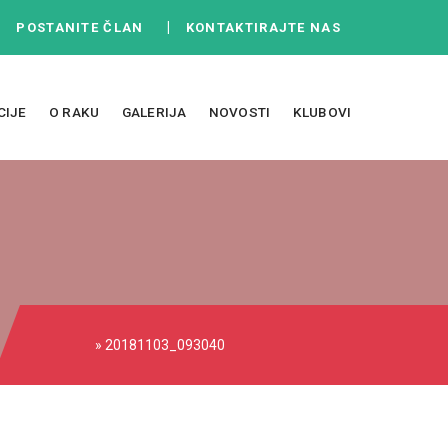
|
|
POSTANITE ČLAN
KONTAKTIRAJTE NAS
CIJE
O RAKU
GALERIJA
NOVOSTI
KLUBOVI
» 20181103_093040