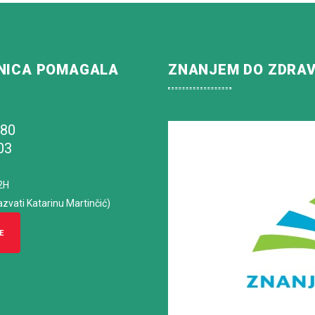
NICA POMAGALA
ZNANJEM DO ZDRA
180
03
2H
azvati Katarinu Martinčić)
E