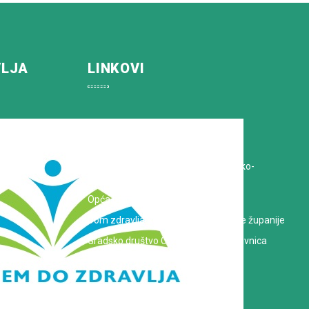
VLJA
LINKOVI
Koprivničko-križevačka županija
Hrvatska Liga protiv raka
Zavod za javno zdravstvo Koprivničko-
križevačke županije
Opća bolnica dr. Tomislav Bardek
Dom zdravlja Koprivničko-križevačke županije
Gradsko društvo Crvenog križa Koprivnica