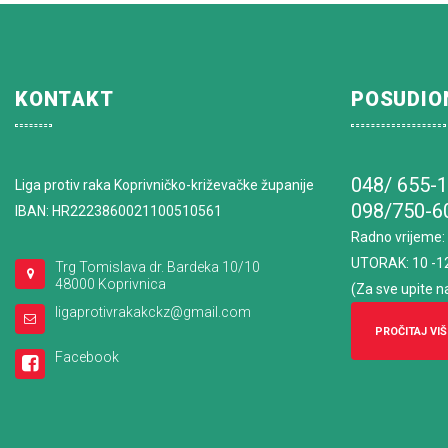
KONTAKT
POSUDIO
048/ 655-
Liga protiv raka Koprivničko-križevačke županije
098/750-6
IBAN: HR2223860021100510561
Radno vrijeme
:
UTORAK: 10 -1
Trg Tomislava dr. Bardeka 10/10
48000 Koprivnica
(Za sve upite n
ligaprotivrakakckz@gmail.com
PROČITAJ VIŠ
Facebook