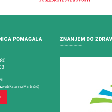
POGLEDAJTE SVE NOVOSTI
NICA POMAGALA
ZNANJEM DO ZDRA
180
03
2H
azvati Katarinu Martinčić)
E