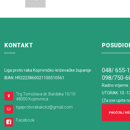
KONTAKT
POSUDIO
048/ 655-
Liga protiv raka Koprivničko-križevačke županije
098/750-6
IBAN: HR2223860021100510561
Radno vrijeme
:
UTORAK: 10 -1
Trg Tomislava dr. Bardeka 10/10
48000 Koprivnica
(Za sve upite n
ligaprotivrakakckz@gmail.com
PROČITAJ VIŠ
Facebook