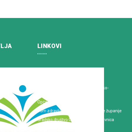
VLJA
LINKOVI
Koprivničko-križevačka županija
Hrvatska Liga protiv raka
Zavod za javno zdravstvo Koprivničko-
križevačke županije
Opća bolnica dr. Tomislav Bardek
Dom zdravlja Koprivničko-križevačke županije
Gradsko društvo Crvenog križa Koprivnica