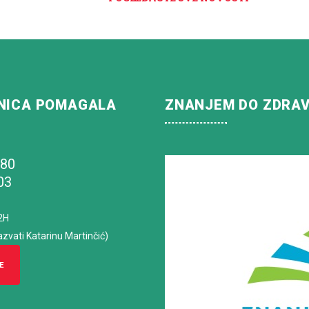
NICA POMAGALA
ZNANJEM DO ZDRA
180
03
2H
azvati Katarinu Martinčić)
E