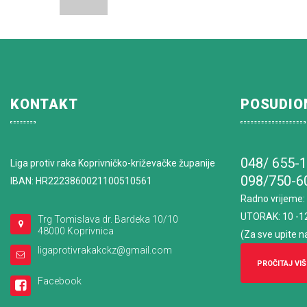
KONTAKT
POSUDIO
048/ 655-
Liga protiv raka Koprivničko-križevačke županije
098/750-6
IBAN: HR2223860021100510561
Radno vrijeme
:
UTORAK: 10 -1
Trg Tomislava dr. Bardeka 10/10
48000 Koprivnica
(Za sve upite n
ligaprotivrakakckz@gmail.com
PROČITAJ VIŠ
Facebook