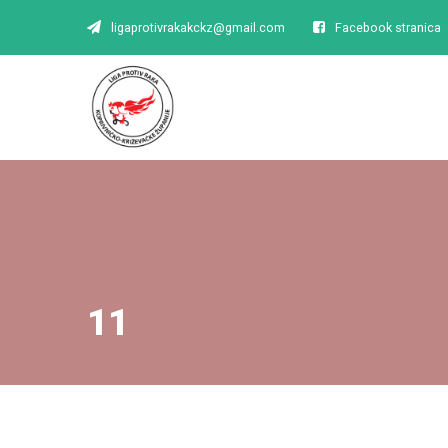
ligaprotivrakakckz@gmail.com
Facebook stranica
11