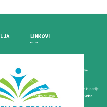
VLJA
LINKOVI
Koprivničko-križevačka županija
Hrvatska Liga protiv raka
Zavod za javno zdravstvo Koprivničko-
križevačke županije
Opća bolnica dr. Tomislav Bardek
Dom zdravlja Koprivničko-križevačke županije
Gradsko društvo Crvenog križa Koprivnica