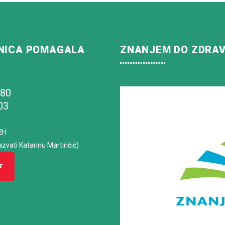
NICA POMAGALA
ZNANJEM DO ZDRA
180
03
2H
azvati Katarinu Martinčić)
E