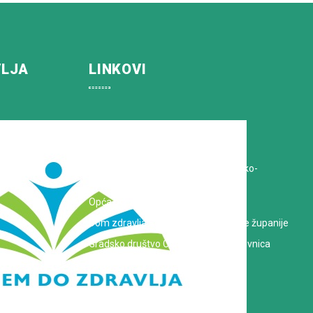
VLJA
LINKOVI
Koprivničko-križevačka županija
Hrvatska Liga protiv raka
Zavod za javno zdravstvo Koprivničko-
križevačke županije
Opća bolnica dr. Tomislav Bardek
Dom zdravlja Koprivničko-križevačke županije
Gradsko društvo Crvenog križa Koprivnica