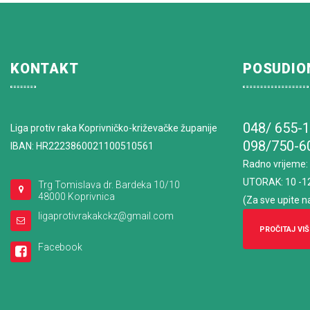
KONTAKT
POSUDIO
048/ 655-
Liga protiv raka Koprivničko-križevačke županije
098/750-6
IBAN: HR2223860021100510561
Radno vrijeme
:
UTORAK: 10 -1
Trg Tomislava dr. Bardeka 10/10
48000 Koprivnica
(Za sve upite n
ligaprotivrakakckz@gmail.com
PROČITAJ VIŠ
Facebook