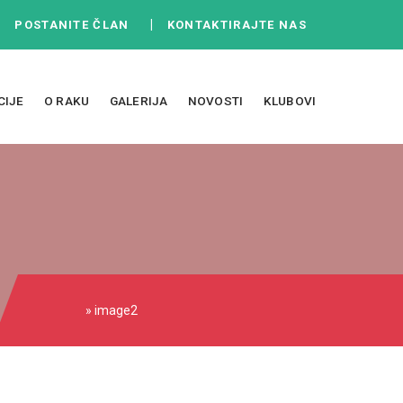
|
|
POSTANITE ČLAN
KONTAKTIRAJTE NAS
CIJE
O RAKU
GALERIJA
NOVOSTI
KLUBOVI
» image2