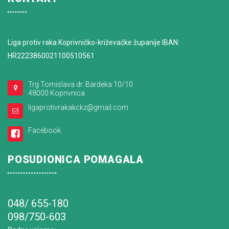
Liga protiv raka Koprivničko-križevačke županije IBAN:
HR2223860021100510561
Trg Tomislava dr. Bardeka 10/10
48000 Koprivnica
ligaprotivrakakckz@gmail.com
Facebook
POSUDIONICA POMAGALA
048/ 655-180
098/750-603