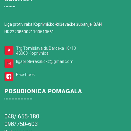
Liga protiv raka Koprivničko-križevačke županije IBAN:
HR2223860021100510561
Trg Tomislava dr. Bardeka 10/10
48000 Koprivnica
ligaprotivrakakckz@gmail.com
Facebook
POSUDIONICA POMAGALA
048/ 655-180
098/750-603