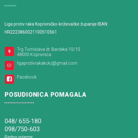
Liga protiv raka Koprivničko-križevačke županije IBAN:
HR2223860021100510561
Trg Tomislava dr. Bardeka 10/10
48000 Koprivnica
ligaprotivrakakckz@gmail.com
Facebook
POSUDIONICA POMAGALA
048/ 655-180
098/750-603
Radno vrijeme
: