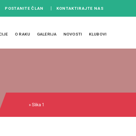
|
|
POSTANITE ČLAN
KONTAKTIRAJTE NAS
CIJE
O RAKU
GALERIJA
NOVOSTI
KLUBOVI
» Slika 1