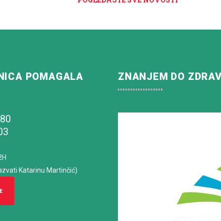
NICA POMAGALA
ZNANJEM DO ZDRA
180
03
2H
azvati Katarinu Martinčić)
E