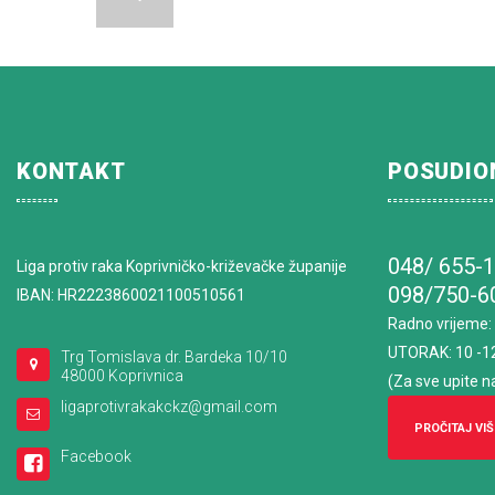
KONTAKT
POSUDIO
048/ 655-
Liga protiv raka Koprivničko-križevačke županije
098/750-6
IBAN: HR2223860021100510561
Radno vrijeme
:
UTORAK: 10 -1
Trg Tomislava dr. Bardeka 10/10
48000 Koprivnica
(Za sve upite n
ligaprotivrakakckz@gmail.com
PROČITAJ VIŠ
Facebook