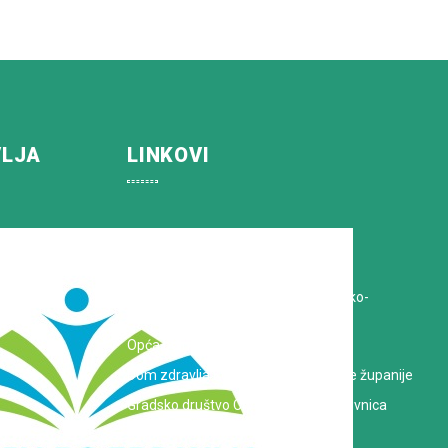
VLJA
LINKOVI
Koprivničko-križevačka županija
Hrvatska Liga protiv raka
Zavod za javno zdravstvo Koprivničko-
križevačke županije
Opća bolnica dr. Tomislav Bardek
Dom zdravlja Koprivničko-križevačke županije
Gradsko društvo Crvenog križa Koprivnica