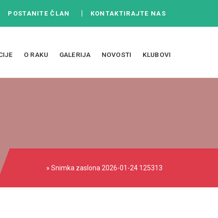
|
|
POSTANITE ČLAN
KONTAKTIRAJTE NAS
CIJE
O RAKU
GALERIJA
NOVOSTI
KLUBOVI
» Snimka zaslona 2026-01-24 125313