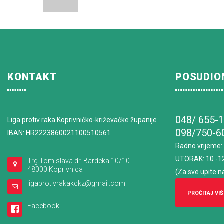
KONTAKT
POSUDIO
048/ 655-
Liga protiv raka Koprivničko-križevačke županije
098/750-6
IBAN: HR2223860021100510561
Radno vrijeme
:
UTORAK: 10 -1
Trg Tomislava dr. Bardeka 10/10
48000 Koprivnica
(Za sve upite n
ligaprotivrakakckz@gmail.com
PROČITAJ VIŠ
Facebook