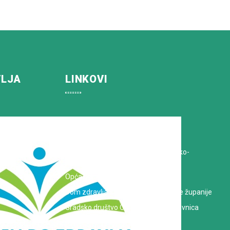
VLJA
LINKOVI
Koprivničko-križevačka županija
Hrvatska Liga protiv raka
Zavod za javno zdravstvo Koprivničko-
križevačke županije
Opća bolnica dr. Tomislav Bardek
Dom zdravlja Koprivničko-križevačke županije
Gradsko društvo Crvenog križa Koprivnica