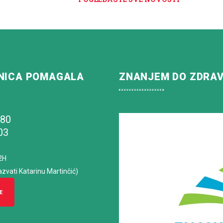
NICA POMAGALA
ZNANJEM DO ZDRA
180
03
2H
azvati Katarinu Martinčić)
E