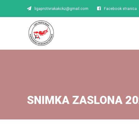
ligaprotivrakakckz@gmail.com
Facebook stranica
SNIMKA ZASLONA 20