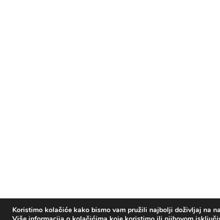
Koristimo kolačiće kako bismo vam pružili najbolji doživljaj na na
Više informacija o kolačićima koje koristimo ili njihovom isključ