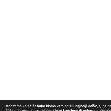
Koristimo kolačiće kako bismo vam pružili najbolji doživljaj na na
Više informacija o kolačićima koje koristimo ili njihovom isključ