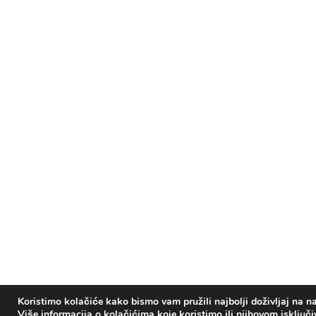
Koristimo kolačiće kako bismo vam pružili najbolji doživljaj na na
Više informacija o kolačićima koje koristimo ili njihovom isključ