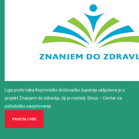
Liga protiv raka Koprivničko-križevačke županije uključena je u
projekt Znanjem do zdravlja, čiji je nositelj: Sirius – Centar za
psihološko savjetovanje
PROČITAJ VIŠE