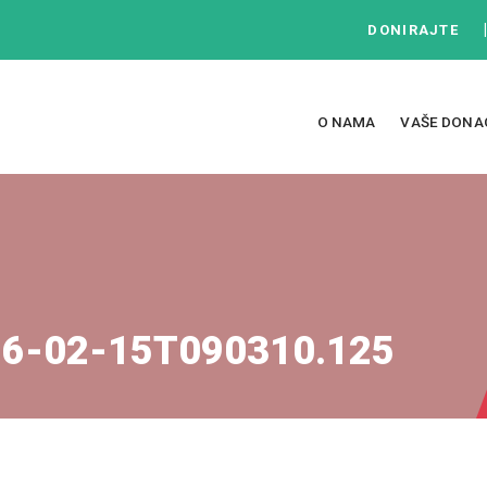
DONIRAJTE
O NAMA
VAŠE DONA
26-02-15T090310.125