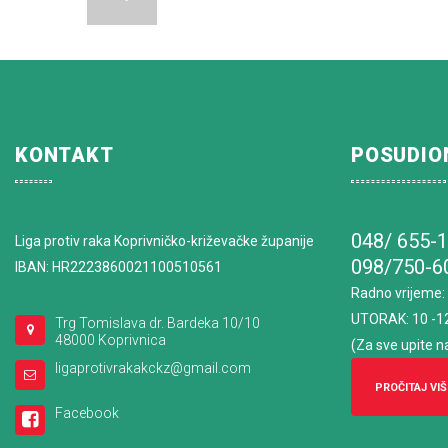
KONTAKT
POSUDIO
048/ 655-
Liga protiv raka Koprivničko-križevačke županije
098/750-6
IBAN: HR2223860021100510561
Radno vrijeme
:
UTORAK: 10 -1
Trg Tomislava dr. Bardeka 10/10
48000 Koprivnica
(Za sve upite n
ligaprotivrakakckz@gmail.com
PROČITAJ VIŠ
Facebook