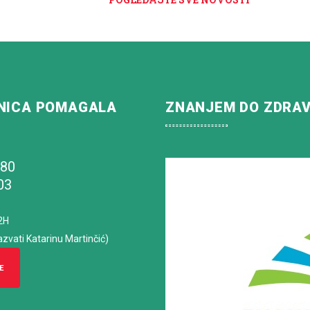
NICA POMAGALA
ZNANJEM DO ZDRA
180
03
2H
azvati Katarinu Martinčić)
E