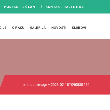
|
|
POSTANITE ČLAN
KONTAKTIRAJTE NAS
CIJE
O RAKU
GALERIJA
NOVOSTI
KLUBOVI
» shared image – 2026-02-15T090838.139