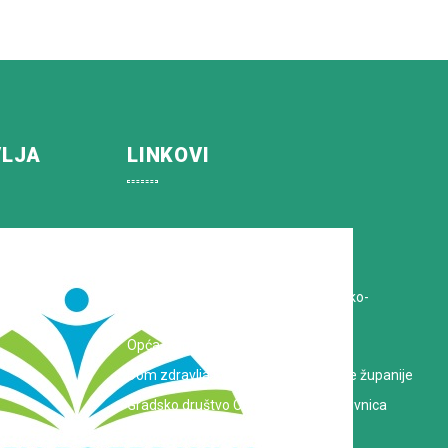
VLJA
LINKOVI
Koprivničko-križevačka županija
Hrvatska Liga protiv raka
Zavod za javno zdravstvo Koprivničko-
križevačke županije
Opća bolnica dr. Tomislav Bardek
Dom zdravlja Koprivničko-križevačke županije
Gradsko društvo Crvenog križa Koprivnica