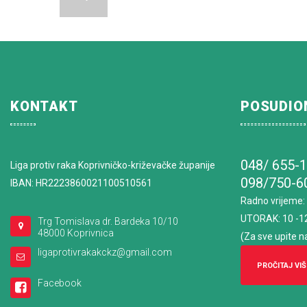
KONTAKT
POSUDIO
048/ 655-
Liga protiv raka Koprivničko-križevačke županije
098/750-6
IBAN: HR2223860021100510561
Radno vrijeme
:
UTORAK: 10 -1
Trg Tomislava dr. Bardeka 10/10
48000 Koprivnica
(Za sve upite n
ligaprotivrakakckz@gmail.com
PROČITAJ VIŠ
Facebook