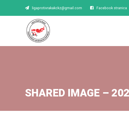
ligaprotivrakakckz@gmail.com
Facebook stranica
SHARED IMAGE – 20