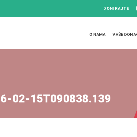
DONIRAJTE
O NAMA
VAŠE DONA
26-02-15T090838.139