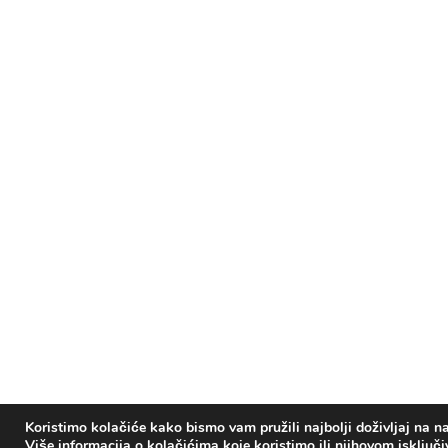
Koristimo kolačiće kako bismo vam pružili najbolji doživljaj na na
Više informacija o kolačićima koje koristimo ili njihovom isključ