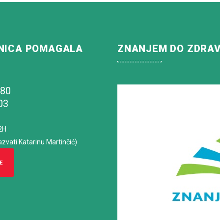
NICA POMAGALA
ZNANJEM DO ZDRA
180
03
2H
azvati Katarinu Martinčić)
E