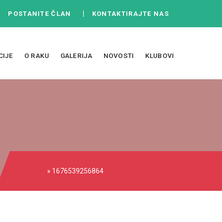
|
|
POSTANITE ČLAN
KONTAKTIRAJTE NAS
CIJE
O RAKU
GALERIJA
NOVOSTI
KLUBOVI
» 1676539256864