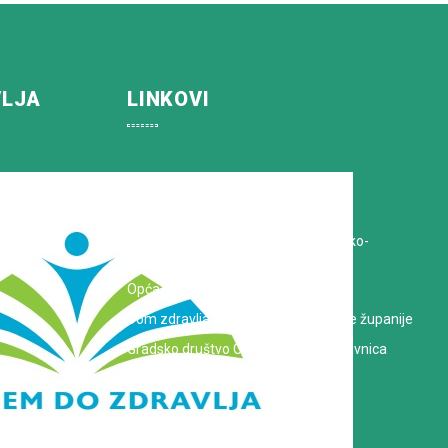
VLJA
LINKOVI
Koprivničko-križevačka županija
Hrvatska Liga protiv raka
Zavod za javno zdravstvo Koprivničko-
križevačke županije
Opća bolnica dr. Tomislav Bardek
Dom zdravlja Koprivničko-križevačke županije
Gradsko društvo Crvenog križa Koprivnica