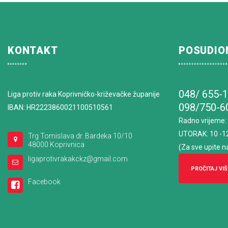
KONTAKT
POSUDIO
048/ 655-
Liga protiv raka Koprivničko-križevačke županije
098/750-6
IBAN: HR2223860021100510561
Radno vrijeme
:
UTORAK: 10 -1
Trg Tomislava dr. Bardeka 10/10
48000 Koprivnica
(Za sve upite n
ligaprotivrakakckz@gmail.com
PROČITAJ VIŠ
Facebook