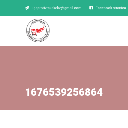
ligaprotivrakakckz@gmail.com
Facebook stranica
1676539256864