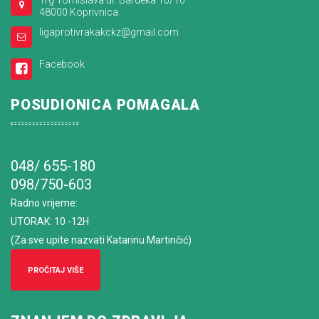
Trg Tomislava dr. Bardeka 10/10
48000 Koprivnica
ligaprotivrakakckz@gmail.com
Facebook
POSUDIONICA POMAGALA
048/ 655-180
098/750-603
Radno vrijeme
:
UTORAK: 10 -12H
(Za sve upite nazvati Katarinu Martinčić)
PROČITAJ VIŠE