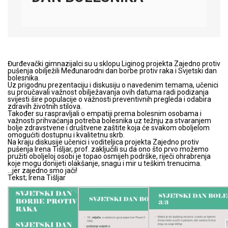
Đurđevački gimnazijalci su u sklopu Liginog projekta Zajedno protiv
pušenja obilježili Međunarodni dan borbe protiv raka i Svjetski dan
bolesnika.
Uz prigodnu prezentaciju i diskusiju o navedenim temama, učenici
su proučavali važnost obilježavanja ovih datuma radi podizanja
svijesti šire populacije o važnosti preventivnih pregleda i odabira
zdravih životnih stilova.
Također su raspravljali o empatiji prema bolesnim osobama i
važnosti prihvaćanja potreba bolesnika uz težnju za stvaranjem
bolje zdravstvene i društvene zaštite koja će svakom oboljelom
omogućiti dostupnu i kvalitetnu skrb.
Na kraju diskusije učenici i voditeljica projekta Zajedno protiv
pušenja Irena Tišljar, prof. zaključili su da ono što prvo možemo
pružiti oboljeloj osobi je topao osmijeh podrške, riječi ohrabrenja
koje mogu donijeti olakšanje, snagu i mir u teškim trenucima.
…jer zajedno smo jači!
Tekst; Irena Tišljar