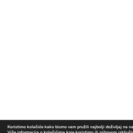
Koristimo kolačiće kako bismo vam pružili najbolji doživljaj na na
Više informacija o kolačićima koje koristimo ili njihovom isključ