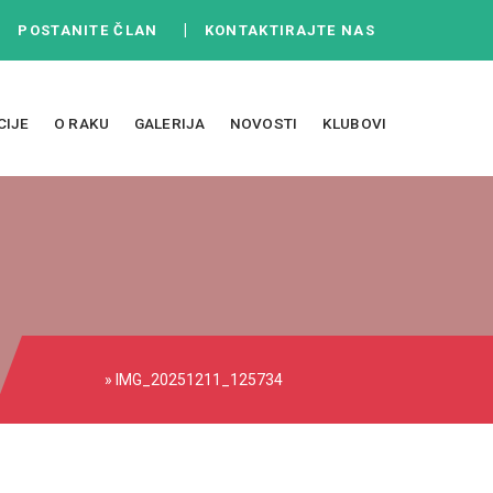
|
|
POSTANITE ČLAN
KONTAKTIRAJTE NAS
CIJE
O RAKU
GALERIJA
NOVOSTI
KLUBOVI
» IMG_20251211_125734