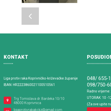
KONTAKT
POSUDIO
048/ 655-
Liga protiv raka Koprivničko-križevačke županije
098/750-6
IBAN: HR2223860021100510561
Radno vrijeme
:
UTORAK: 10 -1
Trg Tomislava dr. Bardeka 10/10
48000 Koprivnica
(Za sve upite n
ligaprotivrakakckz@gmail.com