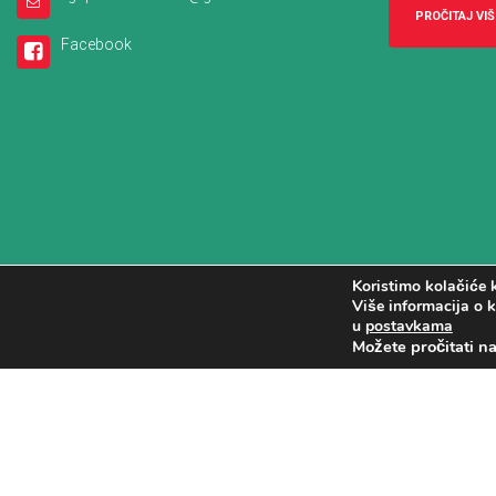
PROČITAJ VIŠ
Facebook
Koristimo kolačiće k
Više informacija o k
u
postavkama
Možete pročitati n