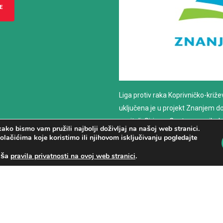
E
Liga protiv raka Koprivničko-križ
uključena je u projekt Znanjem do z
nositelj: Sirius – Centar za psiho
ako bismo vam pružili najbolji doživljaj na našoj web stranici.
savjetovanje
olačićima koje koristimo ili njihovom isključivanju pogledajte
aša
.
pravila privatnosti na ovoj web stranici
PROČITAJ VIŠE