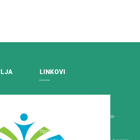
VLJA
LINKOVI
Koprivničko-križevačka županija
Hrvatska Liga protiv raka
Zavod za javno zdravstvo Koprivničko-
križevačke županije
Opća bolnica dr. Tomislav Bardek