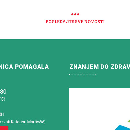
POGLEDAJTE SVE NOVOSTI
NICA POMAGALA
ZNANJEM DO ZDRA
180
03
2H
azvati Katarinu Martinčić)