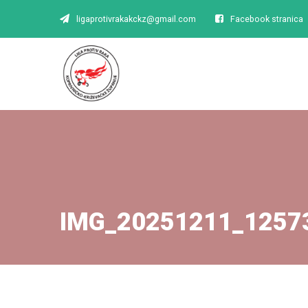
ligaprotivrakakckz@gmail.com
Facebook stranica
IMG_20251211_1257