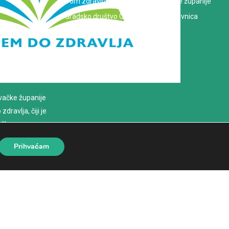
Dom zdravlja Koprivničko-križevačke županije
Gradsko društvo Crvenog križa Koprivnica
evačke županije
dravlja, čiji je
loško
Prihvaćam