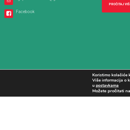
PROČITAJ VIŠ
Facebook
Koristimo kolačiće k
Više informacija o k
u
postavkama
Možete pročitati n