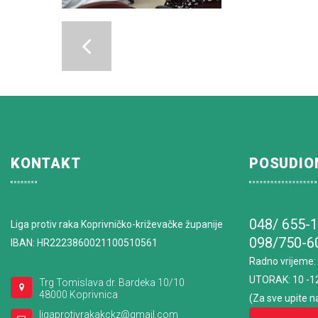
KONTAKT
POSUDIO
048/ 655-
Liga protiv raka Koprivničko-križevačke županije
098/750-6
IBAN: HR2223860021100510561
Radno vrijeme
:
UTORAK: 10 -1
Trg Tomislava dr. Bardeka 10/10
48000 Koprivnica
(Za sve upite n
ligaprotivrakakckz@gmail.com