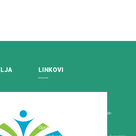
VLJA
LINKOVI
Koprivničko-križevačka županija
Hrvatska Liga protiv raka
Zavod za javno zdravstvo Koprivničko-
križevačke županije
Opća bolnica dr. Tomislav Bardek