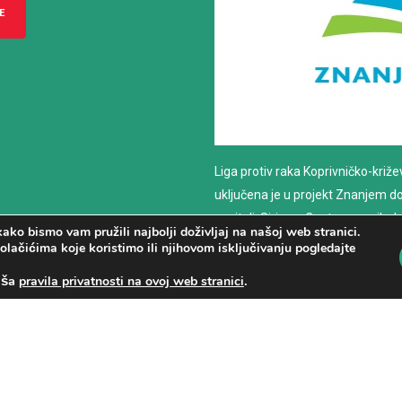
E
Liga protiv raka Koprivničko-križ
uključena je u projekt Znanjem do z
nositelj: Sirius – Centar za psiho
ako bismo vam pružili najbolji doživljaj na našoj web stranici.
savjetovanje
olačićima koje koristimo ili njihovom isključivanju pogledajte
aša
.
pravila privatnosti na ovoj web stranici
PROČITAJ VIŠE