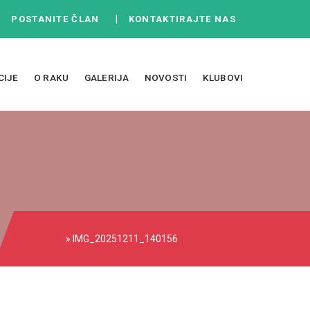
|
|
POSTANITE ČLAN
KONTAKTIRAJTE NAS
CIJE
O RAKU
GALERIJA
NOVOSTI
KLUBOVI
» IMG_20251211_140156