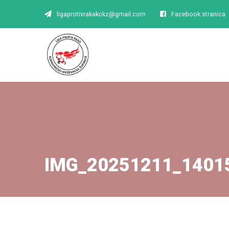
ligaprotivrakakckz@gmail.com
Facebook stranica
IMG_20251211_1401