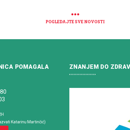
POGLEDAJTE SVE NOVOSTI
NICA POMAGALA
ZNANJEM DO ZDRA
180
03
2H
azvati Katarinu Martinčić)