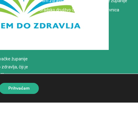
Dom zdravlja Koprivničko-križevačke županije
Gradsko društvo Crvenog križa Koprivnica
evačke županije
dravlja, čiji je
loško
Prihvaćam