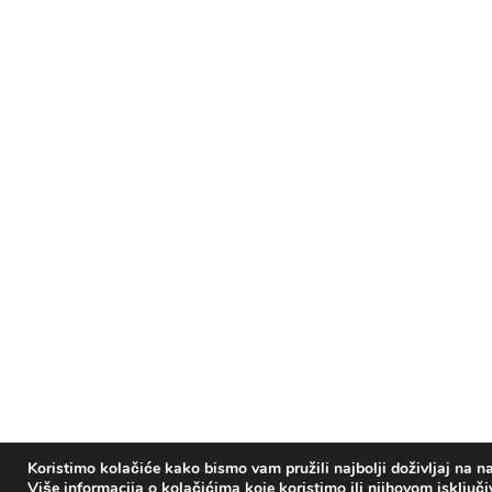
Koristimo kolačiće kako bismo vam pružili najbolji doživljaj na na
Više informacija o kolačićima koje koristimo ili njihovom isključ