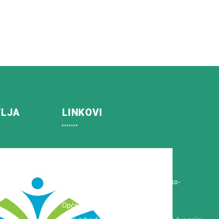
VLJA
LINKOVI
Koprivničko-križevačka županija
Hrvatska Liga protiv raka
Zavod za javno zdravstvo Koprivničko-
križevačke županije
Opća bolnica dr. Tomislav Bardek