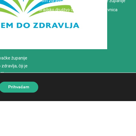
Dom zdravlja Koprivničko-križevačke županije
Gradsko društvo Crvenog križa Koprivnica
evačke županije
dravlja, čiji je
loško
Prihvaćam