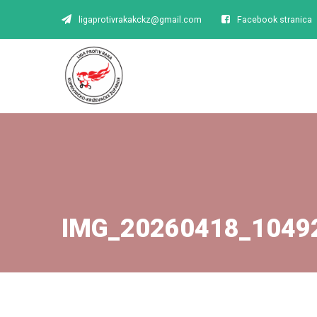
ligaprotivrakakckz@gmail.com
Facebook stranica
IMG_20260418_1049