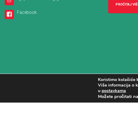
PROČITAJ VIŠ
Facebook
Koristimo kolačiće k
Više informacija o k
u
postavkama
Možete pročitati n