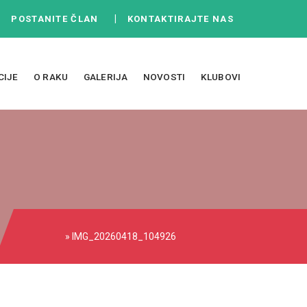
|
|
POSTANITE ČLAN
KONTAKTIRAJTE NAS
CIJE
O RAKU
GALERIJA
NOVOSTI
KLUBOVI
» IMG_20260418_104926