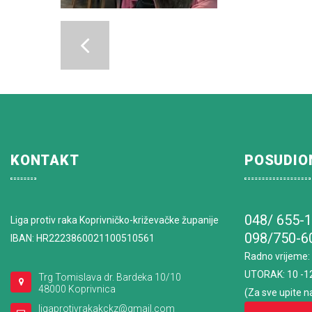
KONTAKT
POSUDIO
048/ 655-
Liga protiv raka Koprivničko-križevačke županije
098/750-6
IBAN: HR2223860021100510561
Radno vrijeme
:
UTORAK: 10 -1
Trg Tomislava dr. Bardeka 10/10
48000 Koprivnica
(Za sve upite n
ligaprotivrakakckz@gmail.com