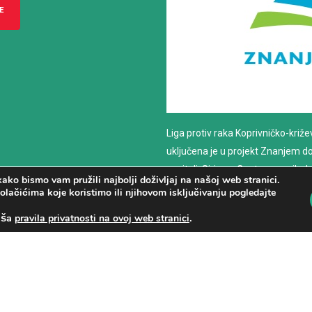
E
Liga protiv raka Koprivničko-križ
uključena je u projekt Znanjem do z
nositelj: Sirius – Centar za psiho
ako bismo vam pružili najbolji doživljaj na našoj web stranici.
savjetovanje
olačićima koje koristimo ili njihovom isključivanju pogledajte
aša
.
pravila privatnosti na ovoj web stranici
PROČITAJ VIŠE