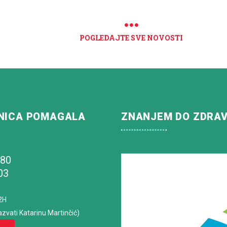
POGLEDAJTE SVE NOVOSTI
NICA POMAGALA
ZNANJEM DO ZDRA
180
03
2H
azvati Katarinu Martinčić)