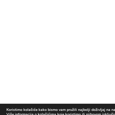
Koristimo kolačiće kako bismo vam pružili najbolji doživljaj na na
Više informacija o kolačićima koje koristimo ili njihovom isključ