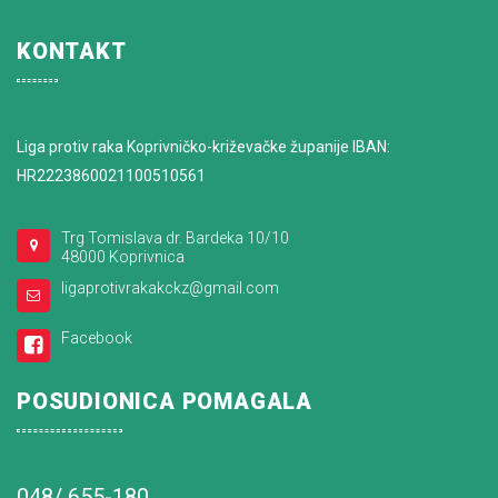
KONTAKT
Liga protiv raka Koprivničko-križevačke županije IBAN:
HR2223860021100510561
Trg Tomislava dr. Bardeka 10/10
48000 Koprivnica
ligaprotivrakakckz@gmail.com
Facebook
POSUDIONICA POMAGALA
048/ 655-180