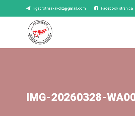
ligaprotivrakakckz@gmail.com
Facebook stranica
IMG-20260328-WA0