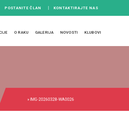
|
|
POSTANITE ČLAN
KONTAKTIRAJTE NAS
CIJE
O RAKU
GALERIJA
NOVOSTI
KLUBOVI
» IMG-20260328-WA0026