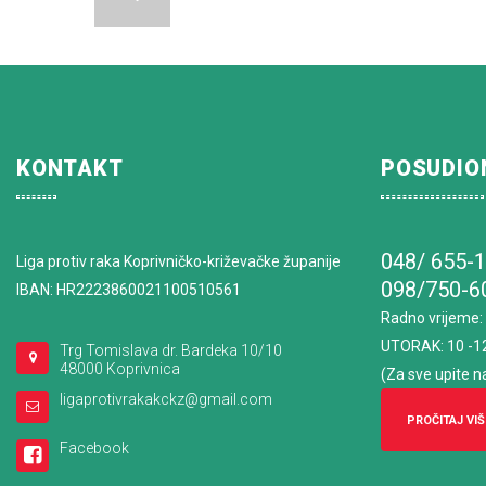
KONTAKT
POSUDIO
048/ 655-
Liga protiv raka Koprivničko-križevačke županije
098/750-6
IBAN: HR2223860021100510561
Radno vrijeme
:
UTORAK: 10 -1
Trg Tomislava dr. Bardeka 10/10
48000 Koprivnica
(Za sve upite n
ligaprotivrakakckz@gmail.com
PROČITAJ VIŠ
Facebook