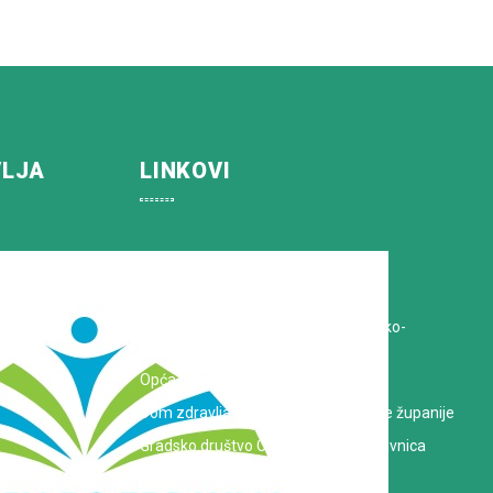
VLJA
LINKOVI
Koprivničko-križevačka županija
Hrvatska Liga protiv raka
Zavod za javno zdravstvo Koprivničko-
križevačke županije
Opća bolnica dr. Tomislav Bardek
Dom zdravlja Koprivničko-križevačke županije
Gradsko društvo Crvenog križa Koprivnica