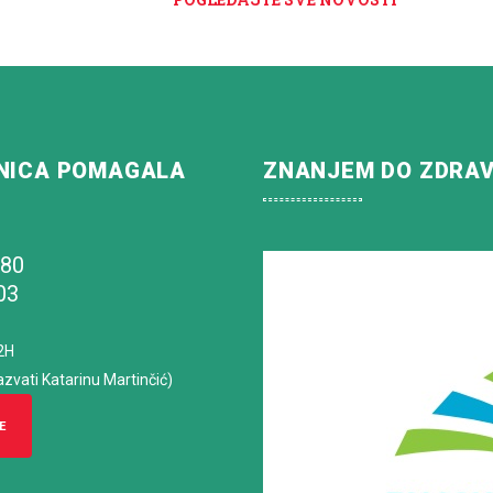
NICA POMAGALA
ZNANJEM DO ZDRA
180
03
2H
azvati Katarinu Martinčić)
E