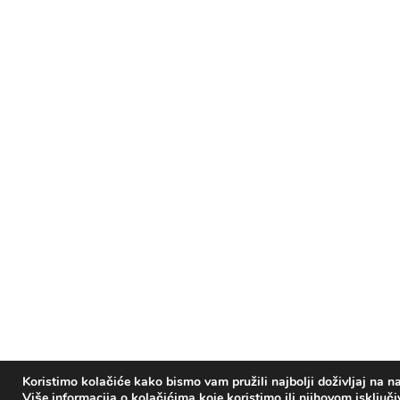
Koristimo kolačiće kako bismo vam pružili najbolji doživljaj na na
Više informacija o kolačićima koje koristimo ili njihovom isključ