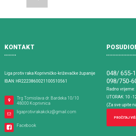
KONTAKT
POSUDIO
048/ 655-
Liga protiv raka Koprivničko-križevačke županije
098/750-6
IBAN: HR2223860021100510561
Radno vrijeme
:
UTORAK: 10 -1
Trg Tomislava dr. Bardeka 10/10
48000 Koprivnica
(Za sve upite n
ligaprotivrakakckz@gmail.com
PROČITAJ VIŠ
Facebook