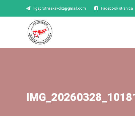
ligaprotivrakakckz@gmail.com
Facebook stranica
IMG_20260328_1018