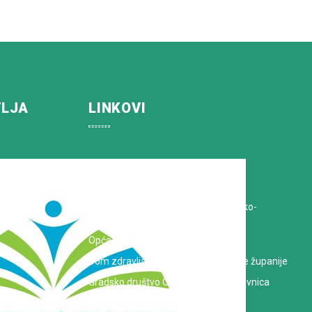
VLJA
LINKOVI
Koprivničko-križevačka županija
Hrvatska Liga protiv raka
Zavod za javno zdravstvo Koprivničko-
križevačke županije
Opća bolnica dr. Tomislav Bardek
Dom zdravlja Koprivničko-križevačke županije
Gradsko društvo Crvenog križa Koprivnica