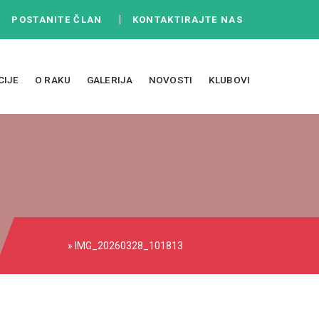
|
|
POSTANITE ČLAN
KONTAKTIRAJTE NAS
CIJE
O RAKU
GALERIJA
NOVOSTI
KLUBOVI
» IMG_20260328_101813