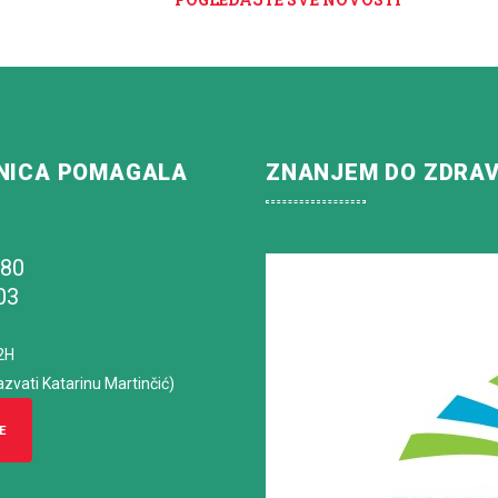
NICA POMAGALA
ZNANJEM DO ZDRA
180
03
2H
azvati Katarinu Martinčić)
E