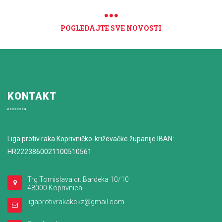
POGLEDAJTE SVE NOVOSTI
KONTAKT
Liga protiv raka Koprivničko-križevačke županije IBAN:
HR2223860021100510561
Trg Tomislava dr. Bardeka 10/10
48000 Koprivnica
ligaprotivrakakckz@gmail.com