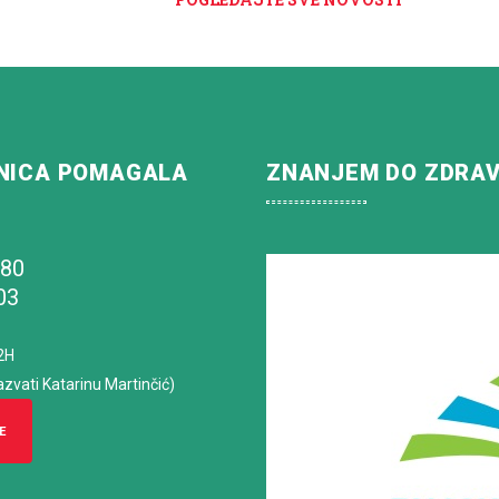
NICA POMAGALA
ZNANJEM DO ZDRA
180
03
2H
azvati Katarinu Martinčić)
E