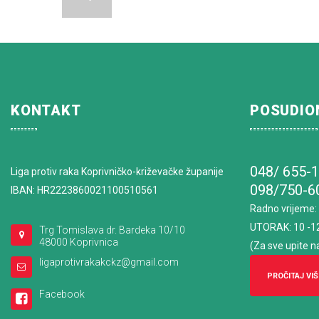
KONTAKT
POSUDIO
048/ 655-
Liga protiv raka Koprivničko-križevačke županije
098/750-6
IBAN: HR2223860021100510561
Radno vrijeme
:
UTORAK: 10 -1
Trg Tomislava dr. Bardeka 10/10
48000 Koprivnica
(Za sve upite n
ligaprotivrakakckz@gmail.com
PROČITAJ VIŠ
Facebook