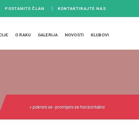
|
|
POSTANITE ČLAN
KONTAKTIRAJTE NAS
CIJE
O RAKU
GALERIJA
NOVOSTI
KLUBOVI
» pokreni se -promijeni se horizontalno