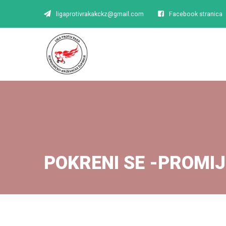
ligaprotivrakakckz@gmail.com
Facebook stranica
POKRENI SE -PROMI