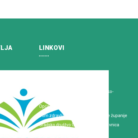
VLJA
LINKOVI
Koprivničko-križevačka županija
Hrvatska Liga protiv raka
Zavod za javno zdravstvo Koprivničko-
križevačke županije
Opća bolnica dr. Tomislav Bardek
Dom zdravlja Koprivničko-križevačke županije
Gradsko društvo Crvenog križa Koprivnica